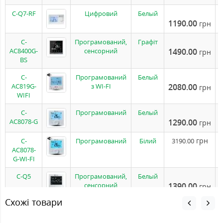
C-Q7-RF
Цифровий
Белый
1190.00
грн
C-
Програмований,
Графіт
AC8400G-
сенсорний
1490.00
грн
BS
C-
Програмований
Белый
AC819G-
з WI-FI
2080.00
грн
WIFI
C-
Програмований
Белый
AC8078-G
1290.00
грн
грн
C-
Програмований
Білий
3190.00
AC8078-
G-WI-FI
C-Q5
Програмований,
Белый
сенсорний
1390.00
грн
Схожі товари
C-Q7
Програмований
Белый
1290.00
грн