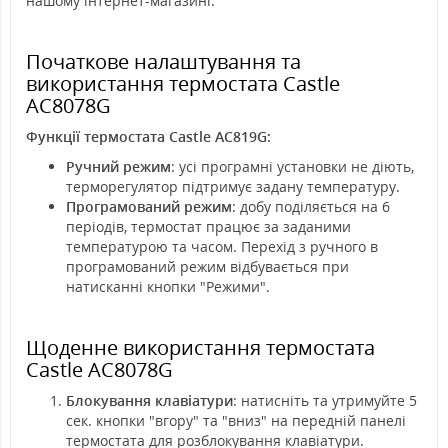
нашому інтернет-магазині.
Початкове налаштування та
використання термостата Castle
АС8078G
Функції термостата Castle АС819G:
Ручний режим
: усі програмні установки не діють,
терморегулятор підтримує задану температуру.
Програмований режим
: добу поділяється на 6
періодів, термостат працює за заданими
температурою та часом. Перехід з ручного в
програмований режим відбувається при
натисканні кнопки "Режими".
Щоденне використання термостата
Castle АС8078G
Блокування клавіатури
: натисніть та утримуйте 5
сек. кнопки "вгору" та "вниз" на передній панелі
термостата для розблокування клавіатури.