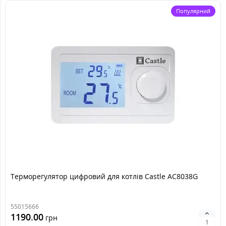
C-Q5-RF
Цифровий
Белый
Популярний
2590.00
грн
C-
Електонний
Белый
AC8048G
1290.00
грн
C-
Цифровий
Белый
AC8048G-
2490.00
грн
RF
Терморегулятор цифровий для котлів Castle АС8038G
55015666
1190.00
грн