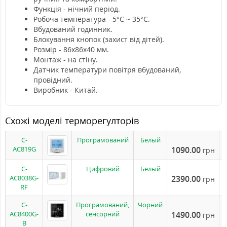
Функція - нічний період.
Робоча температура - 5°C ~ 35°C.
Вбудований годинник.
Блокування кнопок (захист від дітей).
Розмір - 86х86х40 мм.
Монтаж - на стіну.
Датчик температури повітря вбудований,
провідний.
Виробник - Китай.
Схожі моделі терморегулторів
C-
Програмований
Белый
AC819G
1090.00
грн
C-
Цифровий
Белый
AC8038G-
2390.00
грн
RF
C-
Програмований,
Чорний
AC8400G-
сенсорний
1490.00
грн
B