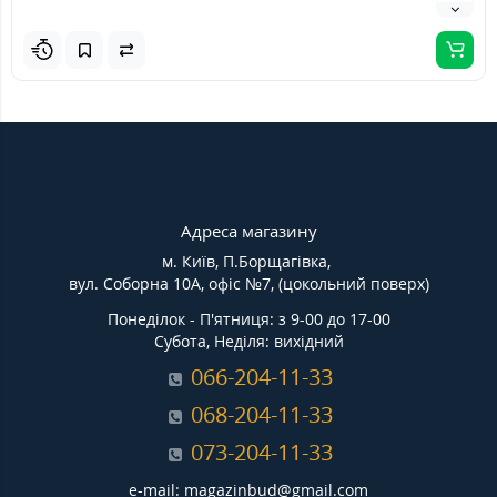
Адреса магазину
м. Київ, П.Борщагівка,
вул. Соборна 10А, офіс №7, (цокольний поверх)
Понеділок - П'ятниця: з 9-00 до 17-00
Субота, Неділя: вихідний
066-204-11-33
068-204-11-33
073-204-11-33
e-mail: magazinbud@gmail.com