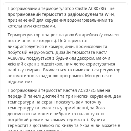
Програмований терморегулятор Castle АС8078G - це
програмований термостат з радіомодулем та WI-FI
,
призначений для керування водонагрівальними та
котельними системами.
Терморегулятор працює на двох батарейках (у комлект
постачання не входять). Цей термостат
використовується в комерційній, промисловій та
побутовій нерухомості. Дизайн термостата Кастл
АС8078G поєднується з будь-яким декором, маючи
якісний екран з підсвіткою, ним легко користуватися
навіть у темряві. Вмикається та вимикається регулятор
автоматично за заданою програмою. Монтується в
підрозетник.
Програмований термостат Кастел АС8078G має на
передній панелі дисплей та три кнопки керування. Дані
температури на екрані покажуть вам поточну
температуру та вологість у приміщенні, за його
допомогою ви можете вибрати та налаштувати
потрібний режим на самому термостаті. Купити
термостат з доставкою по Києву та Україні ви можете в